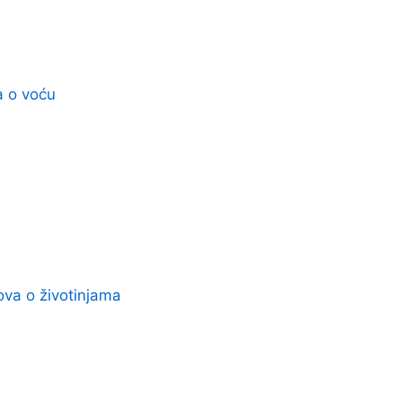
a o voću
ova o životinjama