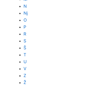
N
Nj
O
P
R
S
Š
T
U
V
Z
Ž