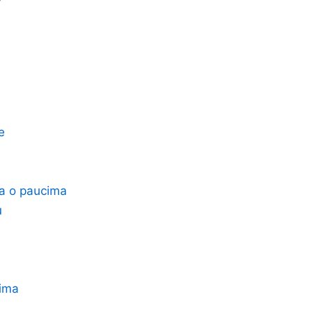
e
va o paucima
u
nima