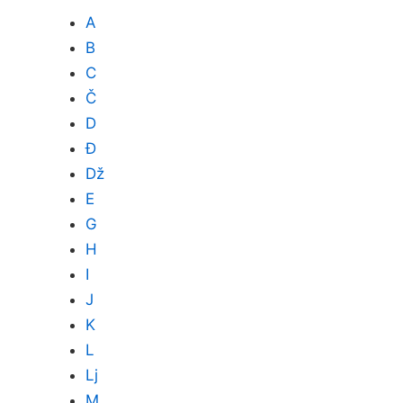
A
B
C
Č
D
Đ
Dž
E
G
H
I
J
K
L
Lj
M