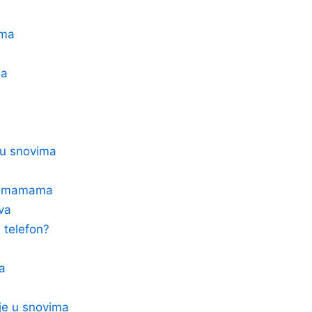
ima
na
 u snovima
 o mamama
va
 telefon?
ka
nje u snovima