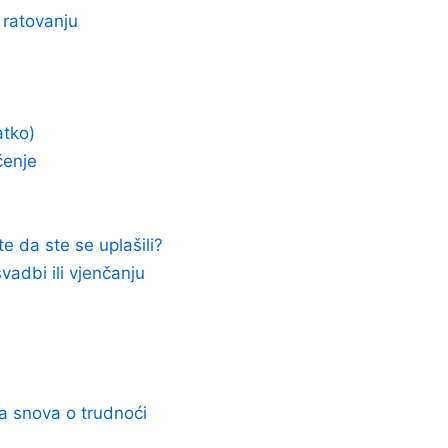
 ratovanju
atko)
čenje
e da ste se uplašili?
vadbi ili vjenčanju
ja snova o trudnoći