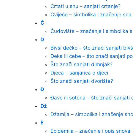
Crtati u snu – sanjati crtanje?
Cvijeće – simbolika i značenje sna
Č
Čudovište – značenje i simbolika 
D
Bivši dečko – što znači sanjati b
Deka ili ćebe – što znači sanjati po
Što znači sanjati dimnjak?
Djeca – sanjarica o djeci
Što znači sanjati dvorište?
Đ
Đavo ili sotona – što znači sanjati
Dž
Džamija – simbolika i značenje sn
E
Epidemija – značenje i opis snova