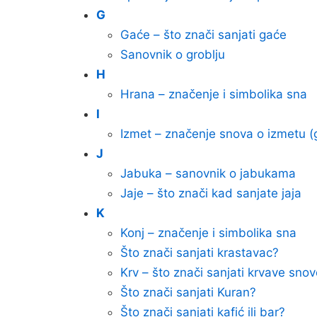
G
Gaće – što znači sanjati gaće
Sanovnik o groblju
H
Hrana – značenje i simbolika sna
I
Izmet – značenje snova o izmetu 
J
Jabuka – sanovnik o jabukama
Jaje – što znači kad sanjate jaja
K
Konj – značenje i simbolika sna
Što znači sanjati krastavac?
Krv – što znači sanjati krvave sno
Što znači sanjati Kuran?
Što znači sanjati kafić ili bar?