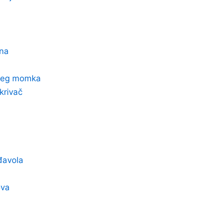
sna
ivšeg momka
krivač
 đavola
ova