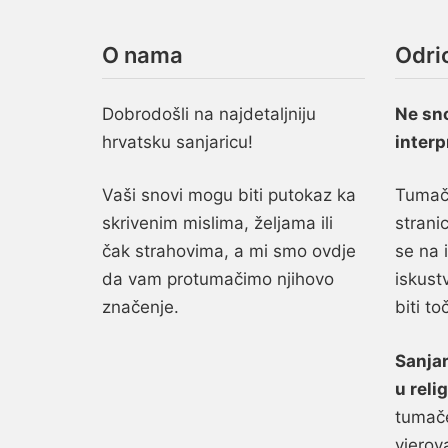
O nama
Odri
Dobrodošli na najdetaljniju
Ne sn
hrvatsku sanjaricu!
interp
Vaši snovi mogu biti putokaz ka
Tumače
skrivenim mislima, željama ili
stranic
čak strahovima, a mi smo ovdje
se na 
da vam protumačimo njihovo
iskust
značenje.
biti to
Sanjar
u relig
tumače
vjerov