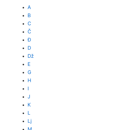
A
B
C
Č
Đ
D
Dž
E
G
H
I
J
K
L
Lj
M