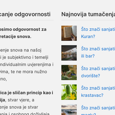
canje odgovornosti
Najnovija tumačenj
osimo odgovornost za
Što znači sanjati
retacije snova.
Kuran?
Što znači sanjati
nje snova na našoj
ili bar?
i je subjektivno i temelji
individualnim uvjerenjima i
Što znači sanjati
vima, te ne mora nužno
dvorište?
čno,
Što znači sanjati
ica je sličan princip kao i
krastavac?
ija
, stvar vjere, a
nje snova je stvar
Što znači sanjati
anja i osobnog doživljaja.
maglu?