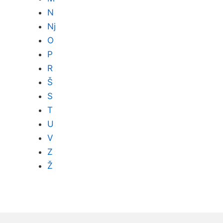
N
Nj
O
P
R
Š
S
T
U
V
Z
Ž