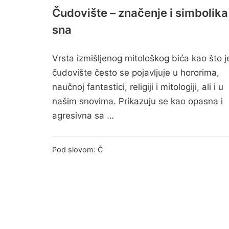
Čudovište – značenje i simbolika
sna
Vrsta izmišljenog mitološkog bića kao što j
čudovište često se pojavljuje u hororima,
naučnoj fantastici, religiji i mitologiji, ali i u
našim snovima. Prikazuju se kao opasna i
agresivna sa …
Pod slovom:
Č