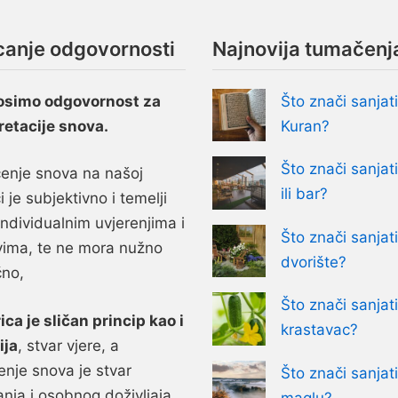
canje odgovornosti
Najnovija tumačenj
osimo odgovornost za
Što znači sanjati
retacije snova.
Kuran?
Što znači sanjati
nje snova na našoj
ili bar?
i je subjektivno i temelji
individualnim uvjerenjima i
Što znači sanjati
vima, te ne mora nužno
dvorište?
čno,
Što znači sanjati
ica je sličan princip kao i
krastavac?
ija
, stvar vjere, a
nje snova je stvar
Što znači sanjati
anja i osobnog doživljaja.
maglu?