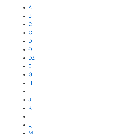
A
B
Č
C
D
Đ
Dž
E
G
H
I
J
K
L
Lj
M