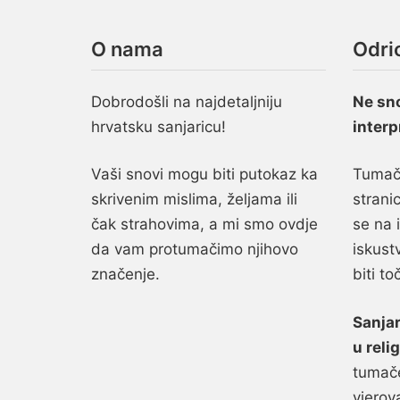
O nama
Odri
Dobrodošli na najdetaljniju
Ne sn
hrvatsku sanjaricu!
interp
Vaši snovi mogu biti putokaz ka
Tumače
skrivenim mislima, željama ili
stranic
čak strahovima, a mi smo ovdje
se na 
da vam protumačimo njihovo
iskust
značenje.
biti to
Sanjar
u relig
tumače
vjerov