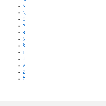
N
Nj
O
P
R
S
Š
T
U
V
Z
Ž