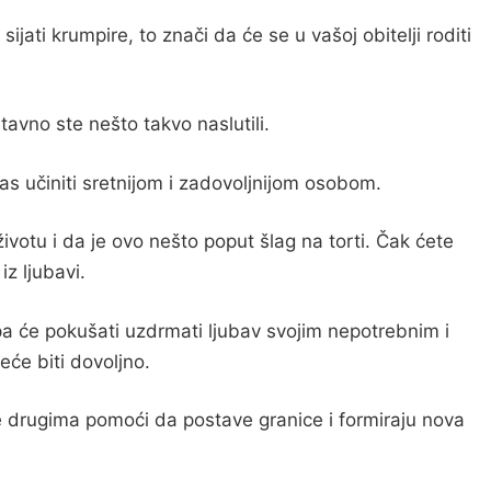
jati krumpire, to znači da će se u vašoj obitelji roditi
tavno ste nešto takvo naslutili.
vas učiniti sretnijom i zadovoljnijom osobom.
votu i da je ovo nešto poput šlag na torti. Čak ćete
z ljubavi.
, pa će pokušati uzdrmati ljubav svojim nepotrebnim i
eće biti dovoljno.
će drugima pomoći da postave granice i formiraju nova