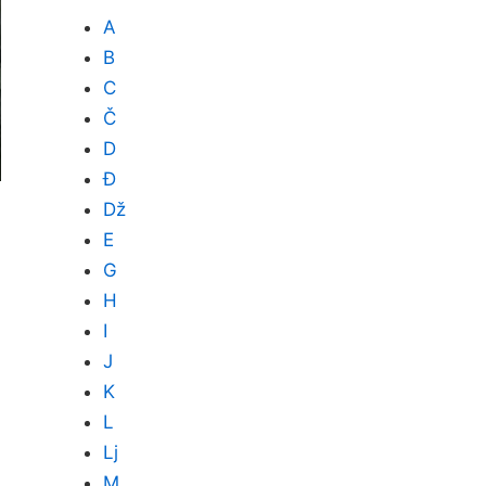
A
B
C
Č
D
Đ
Dž
E
G
H
I
J
K
L
Lj
M