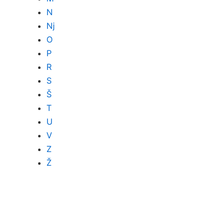
N
Nj
O
P
R
S
Š
T
U
V
Z
Ž