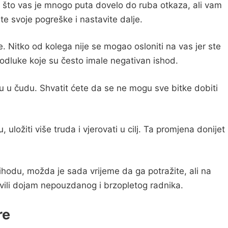
ni, što vas je mnogo puta dovelo do ruba otkaza, ali vam
 te svoje pogreške i nastavite dalje.
e. Nitko od kolega nije se mogao osloniti na vas jer ste
ne odluke koje su često imale negativan ishod.
slu u čudu. Shvatit ćete da se ne mogu sve bitke dobiti
 uložiti više truda i vjerovati u cilj. Ta promjena donijet
ihodu, možda je sada vrijeme da ga potražite, ali na
ili dojam nepouzdanog i brzopletog radnika.
re