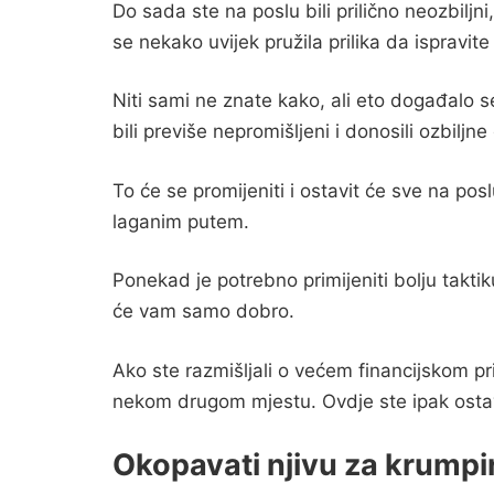
Do sada ste na poslu bili prilično neozbilj
se nekako uvijek pružila prilika da ispravite
Niti sami ne znate kako, ali eto događalo s
bili previše nepromišljeni i donosili ozbilj
To će se promijeniti i ostavit će sve na po
laganim putem.
Ponekad je potrebno primijeniti bolju taktiku,
će vam samo dobro.
Ako ste razmišljali o većem financijskom pr
nekom drugom mjestu. Ovdje ste ipak ostav
Okopavati njivu za krumpi