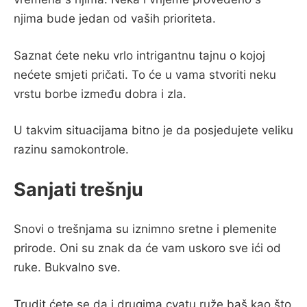
njima bude jedan od vaših prioriteta.
Saznat ćete neku vrlo intrigantnu tajnu o kojoj
nećete smjeti pričati. To će u vama stvoriti neku
vrstu borbe između dobra i zla.
U takvim situacijama bitno je da posjedujete veliku
razinu samokontrole.
Sanjati trešnju
Snovi o trešnjama su iznimno sretne i plemenite
prirode. Oni su znak da će vam uskoro sve ići od
ruke. Bukvalno sve.
Trudit ćete se da i drugima cvatu ruže baš kao što