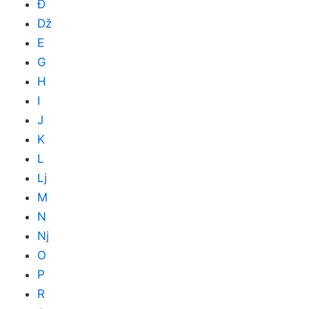
Đ
Dž
E
G
H
I
J
K
L
Lj
M
N
Nj
O
P
R