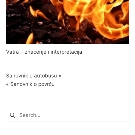
Vatra – značenje i interpretacija
Navigacija
Sanovnik o autobusu »
« Sanovnik o povrću
objava
Pretraži: