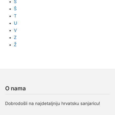
S
Š
T
U
V
Z
Ž
O nama
Dobrodošli na najdetaljniju hrvatsku sanjaricu!